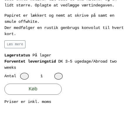
lidt større. Oplagte at vedlægge værtindegaven.
Papiret er lækkert og nemt at skrive på samt en
smule offwhite.
Der medfølger en rustik genbrugs konvolut til hvert
kort.
Minikortene måler 8,5 x 5,5 cm (foldet).
Læs mere
Minikortene fås også som et sæt for sig og A6 kortet
Lagerstatus
På lager
ligeledes enkelvis.
Forventet leveringstid
DK 3-5 ugedage/Abroad two
weeks
Antal
Køb
Priser er inkl. moms