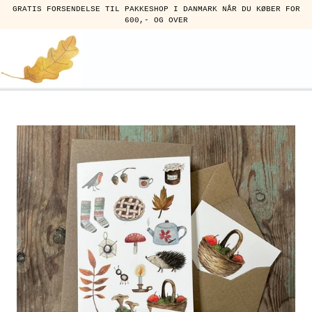
GRATIS FORSENDELSE TIL PAKKESHOP I DANMARK NÅR DU KØBER FOR
600,- OG OVER