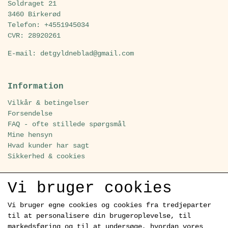
Soldraget 21
3460 Birkerød
Telefon: +4551945034
CVR: 28920261
E-mail: detgyldneblad@gmail.com
Information
Vilkår & betingelser
Forsendelse
FAQ - ofte stillede spørgsmål
Mine hensyn
Hvad kunder har sagt
Sikkerhed & cookies
Vi bruger cookies
Sociale medier
Vi bruger egne cookies og cookies fra tredjeparter
til at personalisere din brugeroplevelse, til
markedsføring og til at undersøge, hvordan vores