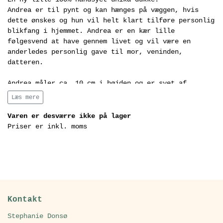
Andrea er til pynt og kan hænges på væggen, hvis
dette ønskes og hun vil helt klart tilføre personlig
blikfang i hjemmet. Andrea er en kær lille
følgesvend at have gennem livet og vil være en
anderledes personlig gave til mor, veninden,
datteren.
Andrea måler ca. 10 cm i højden og er syet af
genbrugs tekstiler fra aflagt tøj og andre
Læs mere
stofrester samt garn. Fyldet er af økologisk dansk
uld og hun har små broderet detaljer i ansigtet og
Varen er desværre ikke på lager
på tøj.
Priser er inkl. moms
Hun tåler ikke vaskemaskinen og bør behandles med
kærlighed.
Andrea kommer i en fin lille papæske.
Kontakt
Stephanie Donsø