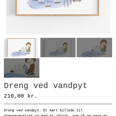
Dreng ved vandpyt
210,00 kr.
Dreng ved vandpyt
. Et kært billede til
drengeværelset og med et udtryk, som på en gang er