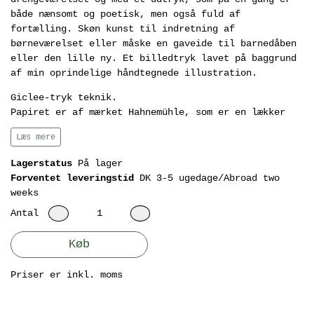
både nænsomt og poetisk, men også fuld af
fortælling. Skøn kunst til indretning af
børneværelset eller måske en gaveide til barnedåben
eller den lille ny. Et billedtryk lavet på baggrund
af min oprindelige håndtegnede illustration.
Giclee-tryk teknik.
Papiret er af mærket Hahnemühle, som er en lækker
papirtype af høj kvalitet. Det er syrefrit, en smule
Læs mere
nistret på overfladen så det tager godt imod den
vandbaserede farvepigment som der er trykt med.
Lagerstatus
På lager
Dertil er papiret fsc-mærket.
Forventet leveringstid
DK 3-5 ugedage/Abroad two
A4: 29,7 x 21 cm.
weeks
Antal
Trykket er signeret i hånden på forsiden.
Ramme medfølger ikke.
Køb
Jeg anbefaler altid at beskytte sine tryk og
Priser er inkl. moms
tegninger mod direkte sollys, på den måde kan de
holde i mange år frem.