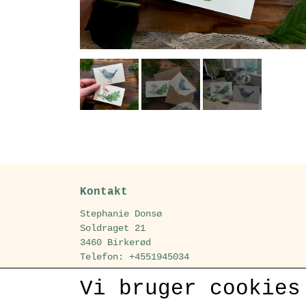
Kontakt
Stephanie Donsø
Soldraget 21
3460 Birkerød
Telefon: +4551945034
CVR: 28920261
Vi bruger cookies
E-mail: detgyldneblad@gmail.com