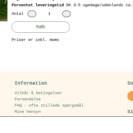
Forventet leveringstid
DK 3-5 ugedage/udenlands ca.
Antal
Køb
Priser er inkl. moms
Information
S
Vilkår & betingelser
Forsendelse
FAQ - ofte stillede spørgsmål
S
Mine hensyn
Hvad kunder har sagt
Sikkerhed & cookies