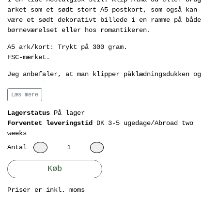
arket som et sødt stort A5 postkort, som også kan
være et sødt dekorativt billede i en ramme på både
børneværelset eller hos romantikeren.
A5 ark/kort: Trykt på 300 gram.
FSC-mærket.
Jeg anbefaler, at man klipper påklædningsdukken og
hendes tilbehør med en spids saks og ikke er bange
for at afrunde hjørnerne lidt - det vil gøre Alma
Læs mere
ekstra effektfuld og levende.
Lagerstatus
På lager
Forventet leveringstid
DK 3-5 ugedage/Abroad two
weeks
Antal
Køb
Priser er inkl. moms